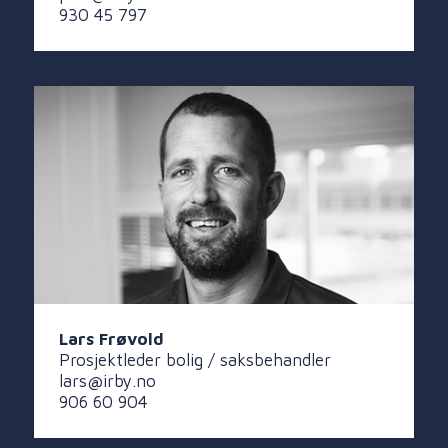
930 45 797
Lars Frøvold
Prosjektleder bolig / saksbehandler
lars@irby.no
906 60 904