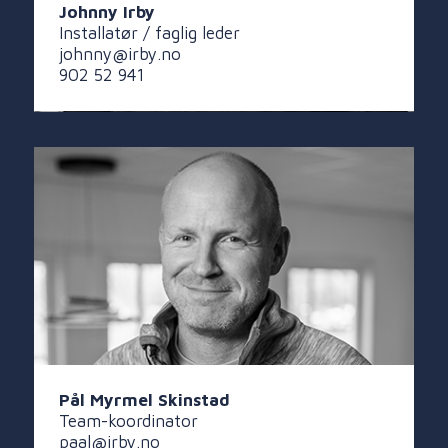
Johnny Irby
Installatør / faglig leder
johnny@irby.no
902 52 941
Pål Myrmel Skinstad
Team-koordinator
paal@irby.no