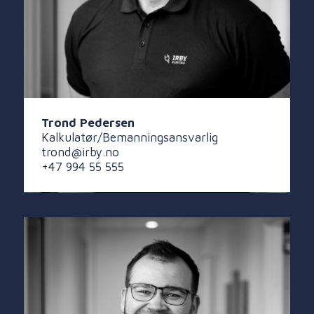
Trond Pedersen
Kalkulatør/Bemanningsansvarlig
trond@irby.no
+47 994 55 555