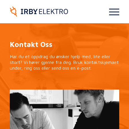
Kontakt Oss
Har du et oppdrag du ønsker hjelp med, lite eller
stort? Vi hører gjerne fra deg. Bruk kontaktskjemaet
under, ring oss eller send oss en e-post.