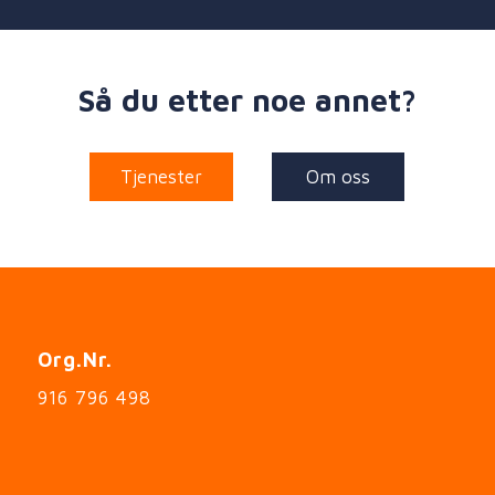
Så du etter noe annet?
Tjenester
Om oss
Org.nr.
916 796 498