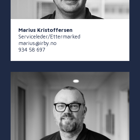
Marius Kristoffersen
Serviceleder/Ettermarked
marius@irby.no
934 58 697