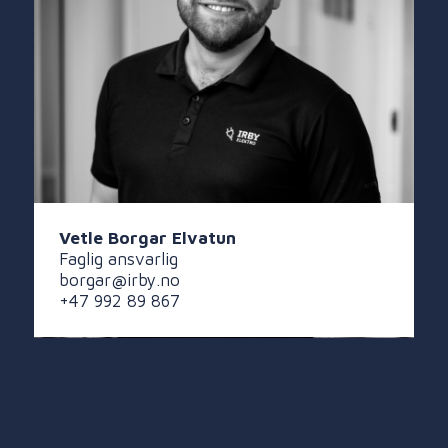
Vetle Borgar Elvatun
Faglig ansvarlig
borgar@irby.no
+47 992 89 867